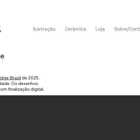
Ilustração
Cerâmica
Loja
Sobre/Con
ge
dge Brazil
de 2025,
idade. Os desenhos
om finalização digital.