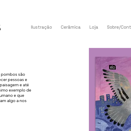
Ilustração
Cerâmica
Loja
Sobre/Con
os pombos são
ecer pessoas e
 paisagem e até
íssimo exemplo de
humano e que
ham algo a nos